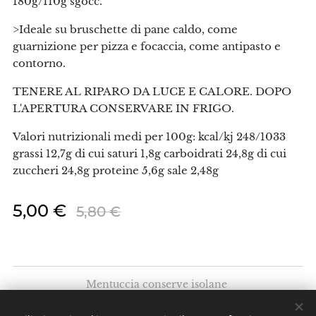
180g/110g sgocc.
>Ideale su bruschette di pane caldo, come
guarnizione per pizza e focaccia, come antipasto e
contorno.
TENERE AL RIPARO DA LUCE E CALORE. DOPO
L'APERTURA CONSERVARE IN FRIGO.
Valori nutrizionali medi per 100g: kcal/kj 248/1033
grassi 12,7g di cui saturi 1,8g carboidrati 24,8g di cui
zuccheri 24,8g proteine 5,6g sale 2,48g
5,00
€
5,80
€
Mentuccia conserve isolane
Via Umberto I, 138 - 98057
Milazzo (ME)