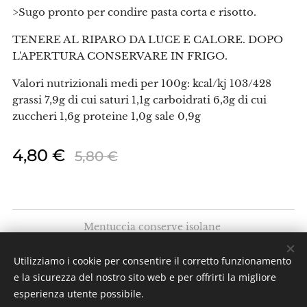
>Sugo pronto per condire pasta corta e risotto.
TENERE AL RIPARO DA LUCE E CALORE. DOPO
L'APERTURA CONSERVARE IN FRIGO.
Valori nutrizionali medi per 100g: kcal/kj 103/428
grassi 7,9g di cui saturi 1,1g carboidrati 6,3g di cui
zuccheri 1,6g proteine 1,0g sale 0,9g
4,80
€
5,80
€
Mentuccia conserve isolane
Via Umberto I, 138 - 98057
Milazzo (ME)
Utilizziamo i cookie per consentire il corretto funzionamento
P.Iva 03444770832
REA ME-237517
e la sicurezza del nostro sito web e per offrirti la migliore
esperienza utente possibile.
Tutti i diritti riservati 2022