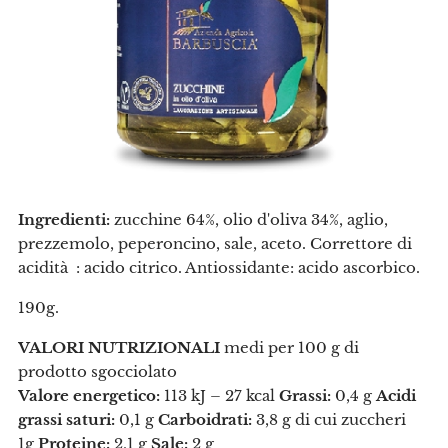
Ingredienti:
zucchine 64%, olio d'oliva 34%, aglio,
prezzemolo, peperoncino, sale, aceto.
Correttore di
acidità : acido citrico.
Antiossidante: acido ascorbico.
190g.
VALORI NUTRIZIONALI
medi per 100 g di
prodotto sgocciolato
Valore energetico:
113 kJ – 27 kcal
Grassi:
0,4 g
Acidi
grassi saturi:
0,1 g
Carboidrati:
3,8 g di cui zuccheri
1g
Proteine:
2,1 g
Sale:
2 g